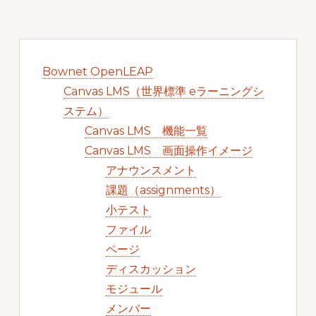
ォ
ー
最
ム
初
Bownet OpenLEAP
の
を
Canvas LMS（世界標準 eラーニングシ
サ
ご
ステム）
イ
Canvas LMS 機能一覧
提
ド
Canvas LMS 画面操作イメージ
供
バ
アナウンスメント
し
ー
課題（assignments）
ま
小テスト
す。
ファイル
（BOWNET.CO.JP）
ページ
ディスカッション
モジュール
メンバー