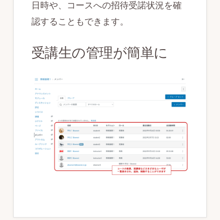
分
日時や、コースへの招待受諾状況を確
析
認することもできます。
を
受講生の管理が簡単に
実
現
す
る
教
育
プ
ラ
ッ
ト
フ