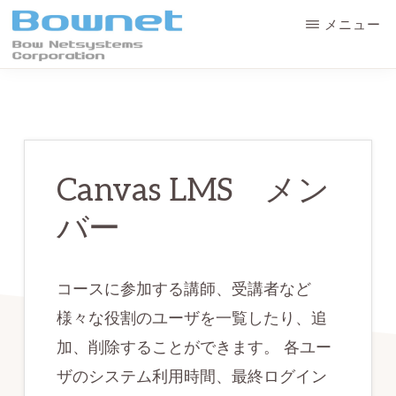
Skip
Skip
メニュー
to
to
main
primary
ボ
最
ウ・
content
sidebar
ネ
良
ッ
の
ト
シ
学
ス
Canvas LMS メン
テ
習
ム
バー
体
ズ
株
験
式
会
と
コースに参加する講師、受講者など
社
デ
様々な役割のユーザを一覧したり、追
ー
加、削除することができます。 各ユー
タ
ザのシステム利用時間、最終ログイン