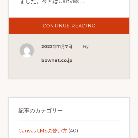
ました。今回はCanvas …
ABOUT
CONTINUE READING
CANVAS
LMS
に
お
2022年11月7日
By
け
る
オ
ー
bownet.co.jp
プ
ン
バ
ッ
ジ
最
初
記事のカテゴリー
の
サ
Canvas LMSの使い方
(40)
イ