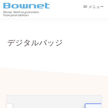
Skip
Skip
メニュー
to
to
main
primary
ボ
最
ウ・
content
sidebar
良
ネ
ッ
の
ト
デジタルバッジ
シ
学
ス
テ
習
ム
体
ズ
株
験
式
会
と
社
デ
ー
タ