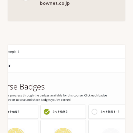
ー
bownet.co.jp
ニ
ン
グ
パ
ス
ウ
ェ
イ