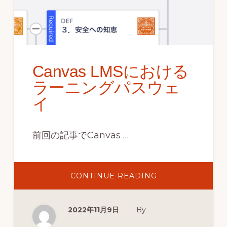
ォ
ー
ム
を
Canvas LMSにおける
ご
ラーニングパスウェ
提
イ
供
し
前回の記事でCanvas …
ま
す。
ABOUT
CONTINUE READING
（BOWNET.CO.JP）
CANVAS
LMS
に
お
2022年11月9日
By
け
る
ラ