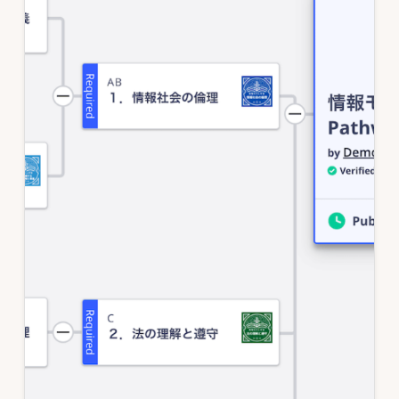
分
析
を
実
現
す
る
教
育
プ
ラ
ッ
ト
フ