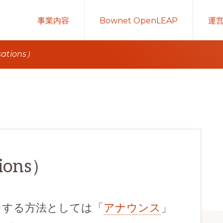
事業内容
Bownet OpenLEAP
運
ations）
ions）
知をする方法としては「
アナウンス
」