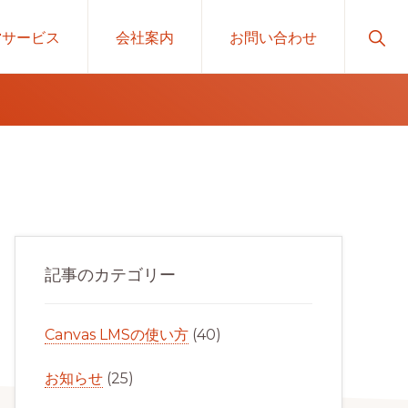
Sho
営サービス
会社案内
お問い合わせ
Sear
最
初
記事のカテゴリー
の
サ
Canvas LMSの使い方
(40)
イ
ド
お知らせ
(25)
バ