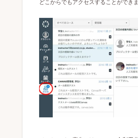
どこからでもアクセスすることができ
ォ
ー
ム
を
ご
提
供
し
ま
す。
（BOWNET.CO.JP）