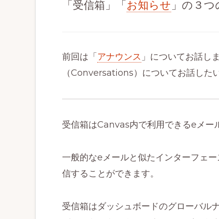
「受信箱」「
お知らせ
」の３つ
分
析
を
実
前回は「
アナウンス
」についてお話し
現
（Conversations）についてお話し
す
る
教
受信箱はCanvas内で利用できるeメ
育
プ
一般的なeメールと似たインターフェー
ラ
信することができます。
ッ
ト
受信箱はダッシュボードのグローバルナ
フ