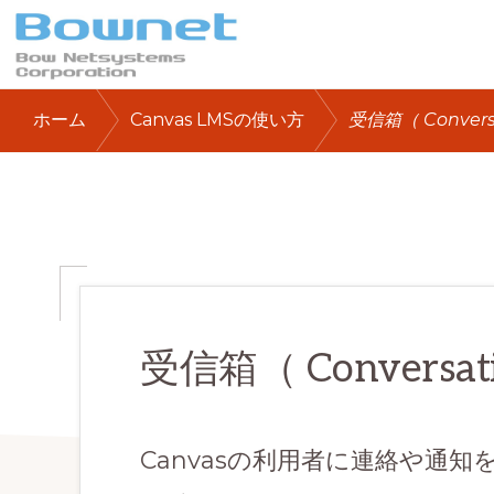
Skip
Skip
Skip
to
to
to
primary
main
primary
ボ
最
/
/
ウ・
ホーム
Canvas LMSの使い方
受信箱（ Convers
navigation
content
sidebar
ネ
良
ッ
の
ト
シ
学
ス
テ
習
ム
体
ズ
株
験
式
会
受信箱（ Conversat
と
社
デ
ー
Canvasの利用者に連絡や通
タ