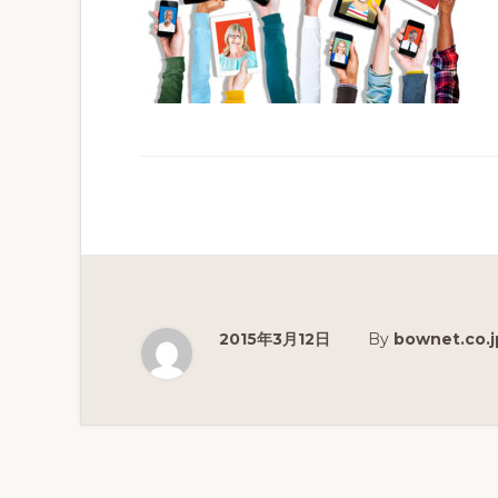
分
析
を
実
現
す
る
教
育
2015年3月12日
By
bownet.co.j
プ
ラ
ッ
ト
フ