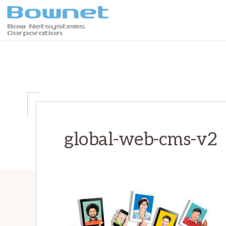
Skip
Skip
Skip
to
to
to
primary
main
primary
ボ
最
ウ・
navigation
content
sidebar
ネ
良
ッ
の
ト
シ
学
ス
テ
習
ム
体
ズ
global-web-cms-v2
株
験
式
会
と
社
デ
ー
タ