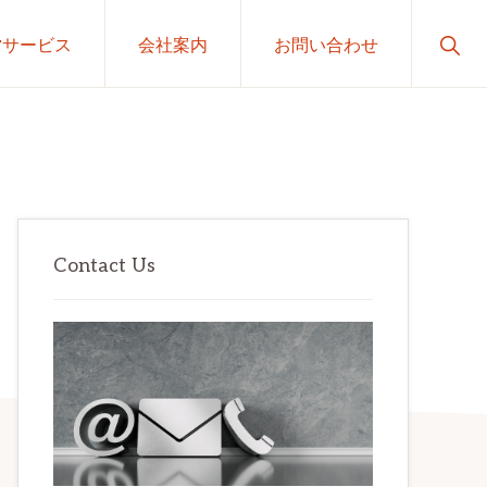
Sho
営サービス
会社案内
お問い合わせ
Sear
最
初
Contact Us
の
サ
イ
ド
バ
ー