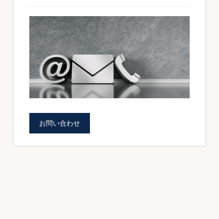
の
ォ
サ
ー
イ
ド
ム
バ
を
ー
ご
提
供
し
お問い合わせ
ま
す。
（BOWNET.CO.JP）