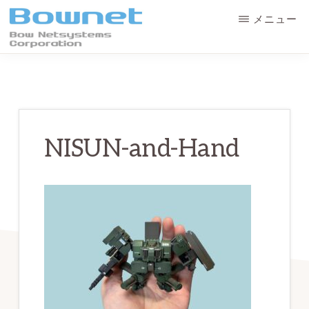
Skip
Skip
メニュー
to
to
main
primary
ボ
最
ウ・
content
sidebar
ネ
良
ッ
の
ト
シ
学
ス
NISUN-and-Hand
テ
習
ム
体
ズ
株
験
式
会
と
社
デ
ー
タ