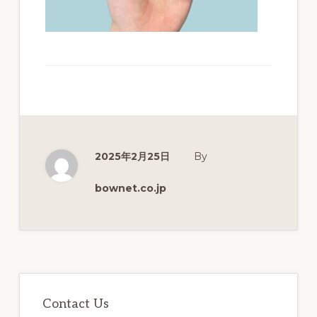
分
析
を
実
現
す
る
2025年2月25日
By
教
bownet.co.jp
育
プ
ラ
ッ
最
ト
初
Contact Us
フ