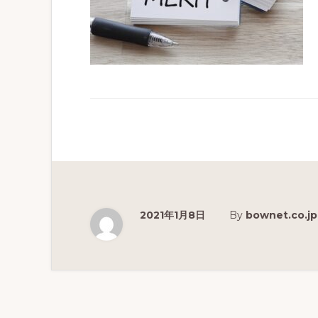
分
析
を
実
現
す
る
教
育
2021年1月8日
By
bownet.co.jp
プ
ラ
ッ
ト
フ