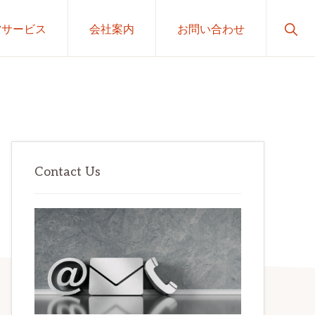
Sho
営サービス
会社案内
お問い合わせ
Sear
最
初
Contact Us
の
サ
イ
ド
バ
ー