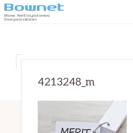
Skip
Skip
Skip
to
to
to
primary
main
primary
ボ
最
ウ・
navigation
content
sidebar
ネ
良
ッ
の
ト
シ
学
ス
テ
習
ム
体
ズ
4213248_m
株
験
式
会
と
社
デ
ー
タ