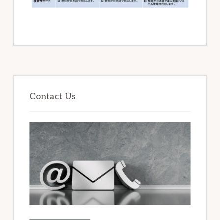
最
初
Contact Us
の
サ
イ
ド
バ
ー