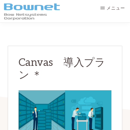
Skip
Skip
メニュー
to
to
main
primary
ボ
最
ウ・
content
sidebar
ネ
良
ッ
の
ト
シ
学
ス
Canvas 導入プラ
テ
習
ム
ン ＊
体
ズ
株
験
式
会
と
社
デ
ー
タ