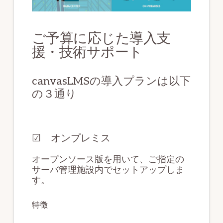
分
析
ご予算に応じた導入支
を
援・技術サポート
実
現
canvasLMSの導入プランは以下
す
の３通り
る
教
育
☑︎ オンプレミス
プ
オープンソース版を用いて、ご指定の
ラ
サーバ管理施設内でセットアップしま
す。
ッ
ト
特徴
フ