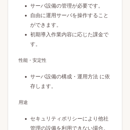
サーバ設備の管理が必要です。
ォ
自由に運用サーバを操作すること
ー
ができます。
ム
初期導入作業内容に応じた課金で
を
す。
ご
提
性能・安定性
供
し
サーバ設備の構成・運用方法 に依
ま
存します。
す。
（BOWNET.CO.JP）
用途
セキュリティポリシーにより他社
管理の設備を利用できない場合。