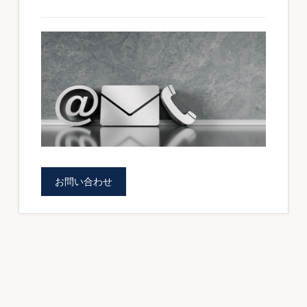
の
ォ
サ
ー
イ
ム
ド
を
バ
ご
ー
提
供
し
お問い合わせ
ま
す。
（BOWNET.CO.JP）