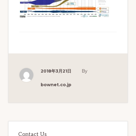
分
析
を
実
現
す
る
2018年3月21日
By
教
育
bownet.co.jp
プ
ラ
ッ
ト
最
初
フ
Contact Us