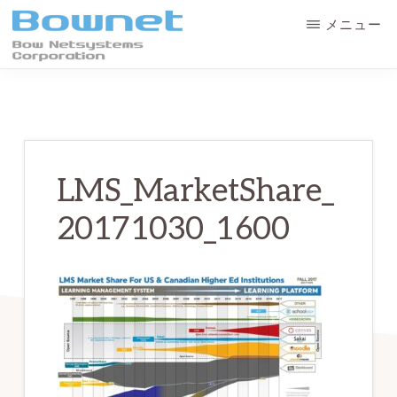
Skip
Skip
メニュー
to
to
main
primary
ボ
最
ウ・
content
sidebar
ネ
良
ッ
の
ト
シ
学
ス
LMS_MarketShare_
テ
習
ム
20171030_1600
体
ズ
株
験
式
会
と
社
デ
ー
タ