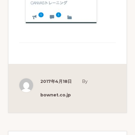
分
析
を
実
現
す
る
教
育
2017年4月18日
By
プ
bownet.co.jp
ラ
ッ
ト
フ
最