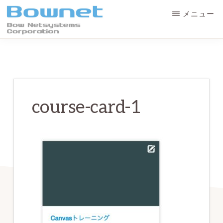
Skip
Skip
メニュー
to
to
main
primary
ボ
最
ウ・
content
sidebar
ネ
良
ッ
の
ト
シ
学
ス
course-card-1
テ
習
ム
体
ズ
株
験
式
会
と
社
デ
ー
タ