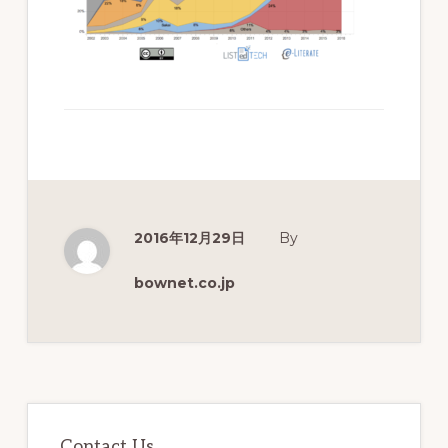
分
析
を
実
現
す
る
教
2016年12月29日
By
育
bownet.co.jp
プ
ラ
ッ
ト
最
フ
初
Contact Us