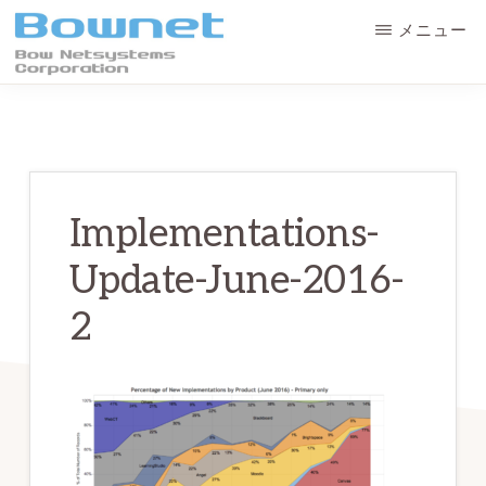
Skip
Skip
メニュー
to
to
main
primary
ボ
最
ウ・
content
sidebar
ネ
良
ッ
の
ト
シ
学
ス
Implementations-
テ
習
ム
Update-June-2016-
体
ズ
株
験
2
式
会
と
社
デ
ー
タ