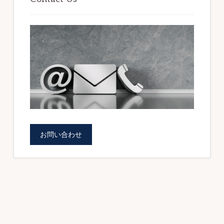
の
ォ
サ
ー
イ
ム
ド
を
バ
ご
ー
提
供
し
お問い合わせ
ま
す。
（BOWNET.CO.JP）