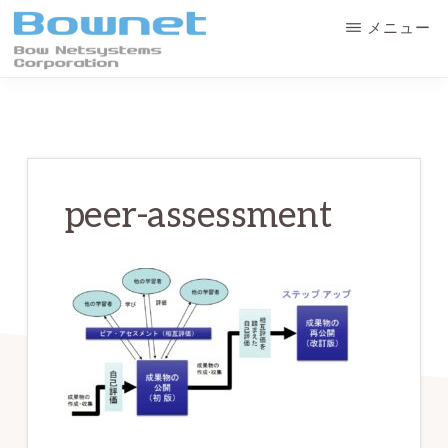
Skip
Skip
メニュー
to
to
main
primary
ボ
最
ウ・
content
sidebar
ネ
良
ッ
の
ト
シ
学
ス
peer-assessment
テ
習
ム
体
ズ
株
験
式
会
と
社
デ
ー
タ