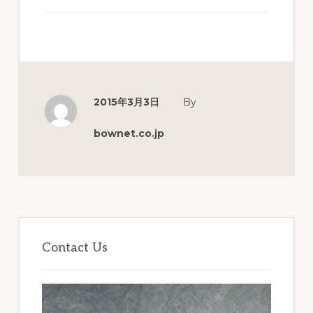
分
析
を
実
現
2015年3月3日
By
す
bownet.co.jp
る
教
育
プ
最
ラ
初
Contact Us
ッ
の
サ
ト
イ
フ