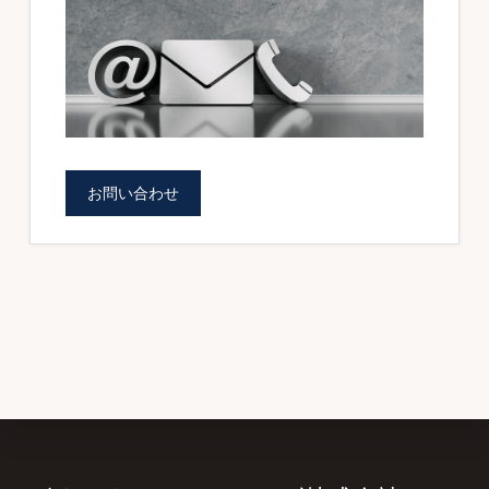
ド
ォ
バ
ー
ー
ム
を
ご
お問い合わせ
提
供
し
ま
す。
（BOWNET.CO.JP）