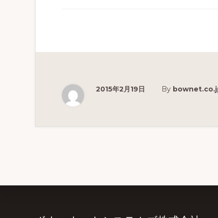
分
析
を
実
現
す
2015年2月19日
By
bownet.co.j
る
教
育
プ
ラ
ッ
ト
フ