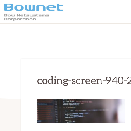
Skip
Skip
Skip
to
to
to
primary
main
primary
ボ
最
ウ・
navigation
content
sidebar
ネ
良
ッ
の
ト
シ
学
ス
テ
習
ム
体
ズ
coding-screen-940-
株
験
式
会
と
社
デ
ー
タ