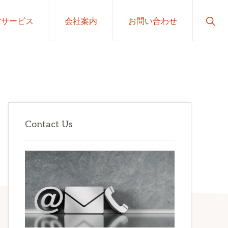
Sho
営サービス
会社案内
お問い合わせ
Sear
最
初
Contact Us
の
サ
イ
ド
バ
ー